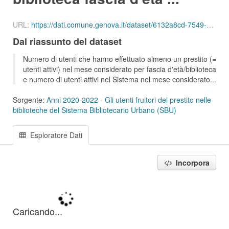
URL:
https://dati.comune.genova.it/dataset/6132a8cd-7549-4c9d-8613-d075f5f547d2/resource/f670ff75-b5fa-42f2-b849-b91b57ab159b/download/ute_attivi_fet_55_64_bib_sbu_01_202006.csv
Dal riassunto del dataset
Numero di utenti che hanno effettuato almeno un prestito (=
utenti attivi) nel mese considerato per fascia d'età/biblioteca
e numero di utenti attivi nel Sistema nel mese considerato...
Sorgente:
Anni 2020-2022 - Gli utenti fruitori del prestito nelle
biblioteche del Sistema Bibliotecario Urbano (SBU)
Esploratore Dati
Incorpora