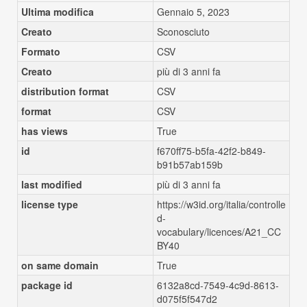
Ultima modifica
Gennaio 5, 2023
Creato
Sconosciuto
Formato
CSV
Creato
più di 3 anni fa
distribution format
CSV
format
CSV
has views
True
id
f670ff75-b5fa-42f2-b849-
b91b57ab159b
last modified
più di 3 anni fa
license type
https://w3id.org/italia/controlle
d-
vocabulary/licences/A21_CC
BY40
on same domain
True
package id
6132a8cd-7549-4c9d-8613-
d075f5f547d2