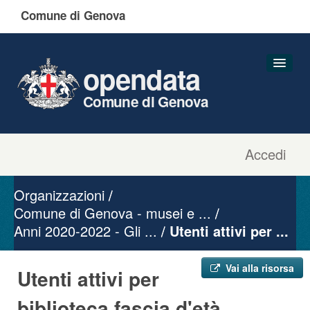
Comune di Genova
opendata
Comune di Genova
Accedi
Dataset
Organizzazioni
Organizzazioni
Gruppi
Comune di Genova - musei e ...
Anni 2020-2022 - Gli ...
Informazioni
Utenti attivi per ...
Vai alla risorsa
Utenti attivi per
biblioteca fascia d'età ...