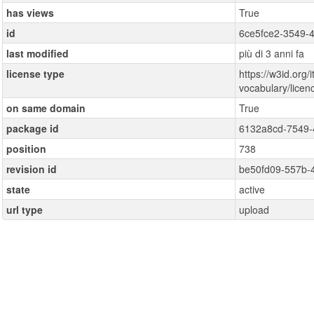
has views
True
id
6ce5fce2-3549-
last modified
più di 3 anni fa
license type
https://w3id.org/i
vocabulary/lice
on same domain
True
package id
6132a8cd-7549-
position
738
revision id
be50fd09-557b-
state
active
url type
upload