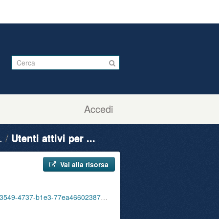
Accedi
.
Utenti attivi per ...
Vai alla risorsa
/ute_attivi_fet_75_84_bib_sbu_01_202207.csv