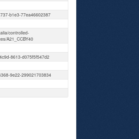
4737-b1e3-77ea46602387
talia/controlled-
nces/A21_CCBY40
4c9d-8613-d075f5f547d2
4368-9e22-299021703834