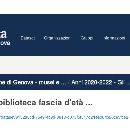
ta
Dataset
Organizzazioni
Gruppi
Informazioni
nova
 di Genova - musei e ...
Anni 2020-2022 - Gli ..
biblioteca fascia d'età ...
/6132a8cd-7549-4c9d-8613-d075f5f547d2/resource/6ce5fce2-3549-4737-b1e3-77ea46602387/download