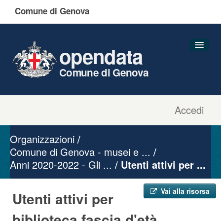
Comune di Genova
opendata
Comune di Genova
Accedi
Dataset
Organizzazioni
Organizzazioni
Gruppi
Comune di Genova - musei e ...
Anni 2020-2022 - Gli ...
Informazioni
Utenti attivi per ...
Vai alla risorsa
Utenti attivi per
biblioteca fascia d'età ...