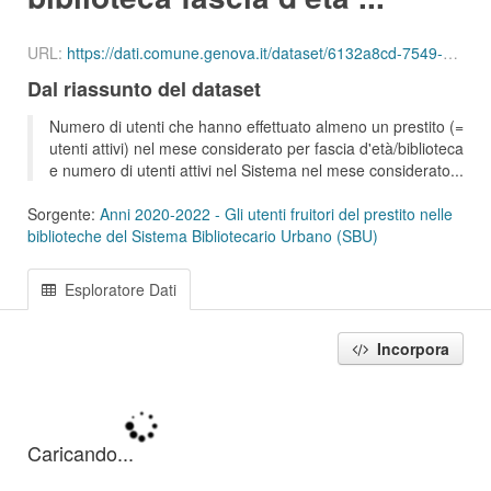
URL:
https://dati.comune.genova.it/dataset/6132a8cd-7549-4c9d-8613-d075f5f547d2/resource/01d69d13-225f-437c-9daf-a29e53cd9025/download/ute_attivi_fet_35_54_bib_sbu_01_202108.csv
Dal riassunto del dataset
Numero di utenti che hanno effettuato almeno un prestito (=
utenti attivi) nel mese considerato per fascia d'età/biblioteca
e numero di utenti attivi nel Sistema nel mese considerato...
Sorgente:
Anni 2020-2022 - Gli utenti fruitori del prestito nelle
biblioteche del Sistema Bibliotecario Urbano (SBU)
Esploratore Dati
Incorpora