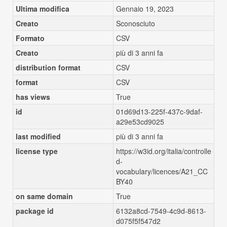
Ultima modifica
Gennaio 19, 2023
Creato
Sconosciuto
Formato
CSV
Creato
più di 3 anni fa
distribution format
CSV
format
CSV
has views
True
id
01d69d13-225f-437c-9daf-
a29e53cd9025
last modified
più di 3 anni fa
license type
https://w3id.org/italia/controlle
d-
vocabulary/licences/A21_CC
BY40
on same domain
True
package id
6132a8cd-7549-4c9d-8613-
d075f5f547d2