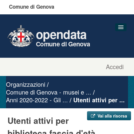
Comune di Genova
opendata
Comune di Genova
Accedi
Dataset
Organizzazioni
Organizzazioni
Gruppi
Comune di Genova - musei e ...
Anni 2020-2022 - Gli ...
Informazioni
Utenti attivi per ...
Vai alla risorsa
Utenti attivi per
biblioteca fascia d'età ...