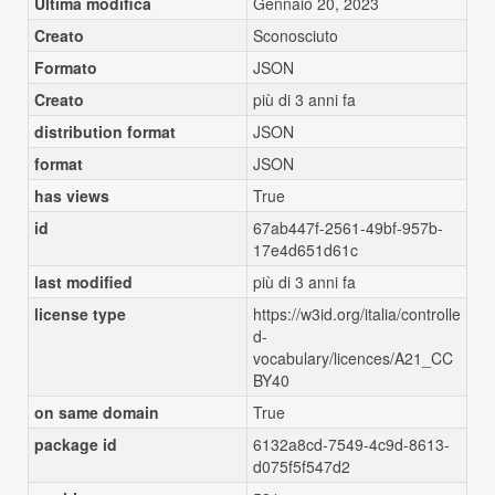
Ultima modifica
Gennaio 20, 2023
Creato
Sconosciuto
Formato
JSON
Creato
più di 3 anni fa
distribution format
JSON
format
JSON
has views
True
id
67ab447f-2561-49bf-957b-
17e4d651d61c
last modified
più di 3 anni fa
license type
https://w3id.org/italia/controlle
d-
vocabulary/licences/A21_CC
BY40
on same domain
True
package id
6132a8cd-7549-4c9d-8613-
d075f5f547d2