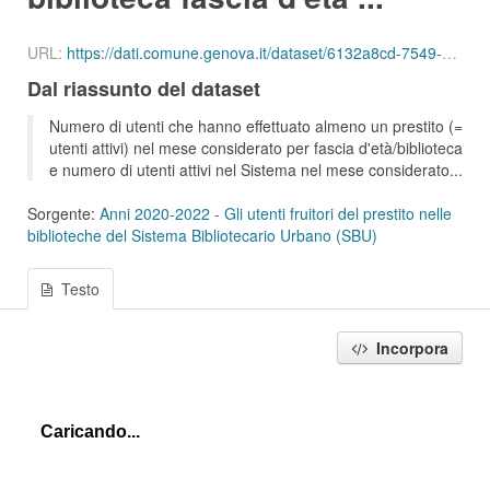
URL:
https://dati.comune.genova.it/dataset/6132a8cd-7549-4c9d-8613-d075f5f547d2/resource/67ab447f-2561-49bf-957b-17e4d651d61c/download/ute_attivi_fet_65_74_bib_sbu_01_202201.json
Dal riassunto del dataset
Numero di utenti che hanno effettuato almeno un prestito (=
utenti attivi) nel mese considerato per fascia d'età/biblioteca
e numero di utenti attivi nel Sistema nel mese considerato...
Sorgente:
Anni 2020-2022 - Gli utenti fruitori del prestito nelle
biblioteche del Sistema Bibliotecario Urbano (SBU)
Testo
Incorpora