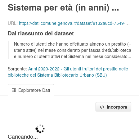
Sistema per età (in anni) ...
URL:
https://dati.comune.genova.it/dataset/6132a8cd-7549-4c9d-8613-d075f5f547d2/resource/3c7280d9-1202-4cf8-9342-0a04f8fc7a4c/download/ute_attivi_eta_bib_sbu_01_202102.csv
Dal riassunto del dataset
Numero di utenti che hanno effettuato almeno un prestito (=
utenti attivi) nel mese considerato per fascia d'età/biblioteca
e numero di utenti attivi nel Sistema nel mese considerato...
Sorgente:
Anni 2020-2022 - Gli utenti fruitori del prestito nelle
biblioteche del Sistema Bibliotecario Urbano (SBU)
Esploratore Dati
Incorpora