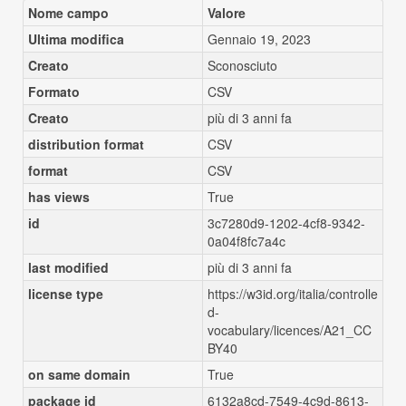
Nome campo
Valore
Ultima modifica
Gennaio 19, 2023
Creato
Sconosciuto
Formato
CSV
Creato
più di 3 anni fa
distribution format
CSV
format
CSV
has views
True
id
3c7280d9-1202-4cf8-9342-
0a04f8fc7a4c
last modified
più di 3 anni fa
license type
https://w3id.org/italia/controlle
d-
vocabulary/licences/A21_CC
BY40
on same domain
True
package id
6132a8cd-7549-4c9d-8613-