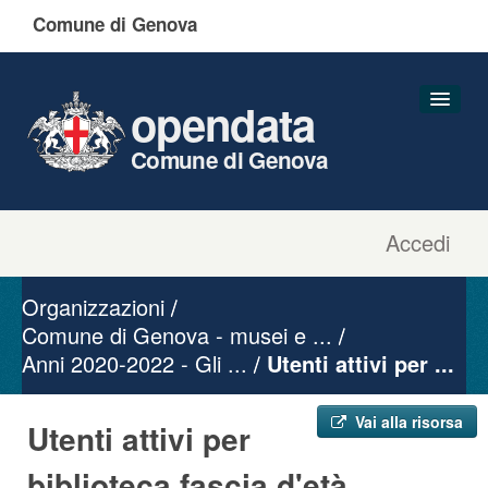
Comune di Genova
opendata
Comune di Genova
Accedi
Dataset
Organizzazioni
Organizzazioni
Gruppi
Comune di Genova - musei e ...
Anni 2020-2022 - Gli ...
Informazioni
Utenti attivi per ...
Vai alla risorsa
Utenti attivi per
biblioteca fascia d'età ...