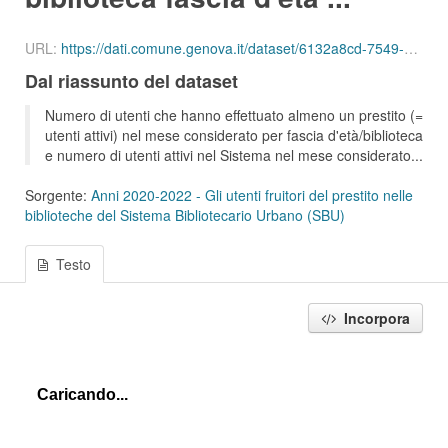
URL:
https://dati.comune.genova.it/dataset/6132a8cd-7549-4c9d-8613-d075f5f547d2/resource/5ef6ca0e-2913-4455-818b-a492df3c9beb/download/ute_attivi_fet_11_13_bib_sbu_01_202104.json
Dal riassunto del dataset
Numero di utenti che hanno effettuato almeno un prestito (=
utenti attivi) nel mese considerato per fascia d'età/biblioteca
e numero di utenti attivi nel Sistema nel mese considerato...
Sorgente:
Anni 2020-2022 - Gli utenti fruitori del prestito nelle
biblioteche del Sistema Bibliotecario Urbano (SBU)
Testo
Incorpora