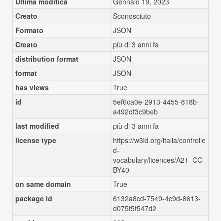
Ultima modifica
Gennaio 19, 2023
Creato
Sconosciuto
Formato
JSON
Creato
più di 3 anni fa
distribution format
JSON
format
JSON
has views
True
id
5ef6ca0e-2913-4455-818b-
a492df3c9beb
last modified
più di 3 anni fa
license type
https://w3id.org/italia/controlle
d-
vocabulary/licences/A21_CC
BY40
on same domain
True
package id
6132a8cd-7549-4c9d-8613-
d075f5f547d2