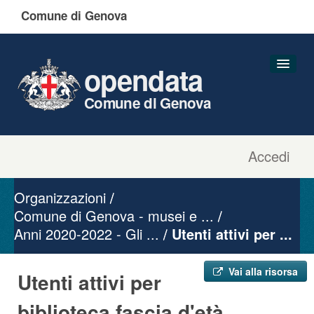
Comune di Genova
opendata
Comune di Genova
Accedi
Dataset
Organizzazioni
Organizzazioni
Gruppi
Comune di Genova - musei e ...
Anni 2020-2022 - Gli ...
Informazioni
Utenti attivi per ...
Vai alla risorsa
Utenti attivi per
biblioteca fascia d'età ...