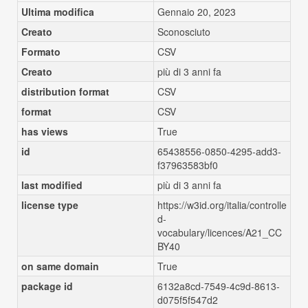
Ultima modifica
Gennaio 20, 2023
Creato
Sconosciuto
Formato
CSV
Creato
più di 3 anni fa
distribution format
CSV
format
CSV
has views
True
id
65438556-0850-4295-add3-
f37963583bf0
last modified
più di 3 anni fa
license type
https://w3id.org/italia/controlle
d-
vocabulary/licences/A21_CC
BY40
on same domain
True
package id
6132a8cd-7549-4c9d-8613-
d075f5f547d2