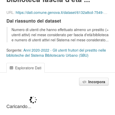
URL:
https://dati.comune.genova.it/dataset/6132a8cd-7549-4c9d-8613-d075f5f547d2/resource/65438556-0850-4295-add3-f37963583bf0/download/ute_attivi_fet_06_10_bib_sbu_01_202202.csv
Dal riassunto del dataset
Numero di utenti che hanno effettuato almeno un prestito (=
utenti attivi) nel mese considerato per fascia d'età/biblioteca
e numero di utenti attivi nel Sistema nel mese considerato...
Sorgente:
Anni 2020-2022 - Gli utenti fruitori del prestito nelle
biblioteche del Sistema Bibliotecario Urbano (SBU)
Esploratore Dati
Incorpora