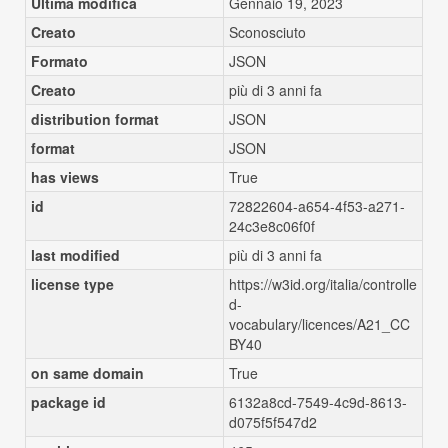
Ultima modifica
Gennaio 19, 2023
Creato
Sconosciuto
Formato
JSON
Creato
più di 3 anni fa
distribution format
JSON
format
JSON
has views
True
id
72822604-a654-4f53-a271-
24c3e8c06f0f
last modified
più di 3 anni fa
license type
https://w3id.org/italia/controlle
d-
vocabulary/licences/A21_CC
BY40
on same domain
True
package id
6132a8cd-7549-4c9d-8613-
d075f5f547d2