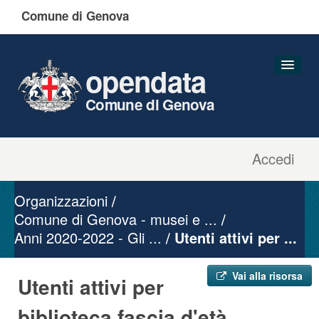
Comune di Genova
opendata
Comune di Genova
Accedi
Dataset
Organizzazioni
Organizzazioni
Gruppi
Comune di Genova - musei e ...
Anni 2020-2022 - Gli ...
Informazioni
Utenti attivi per ...
Vai alla risorsa
Utenti attivi per
biblioteca fascia d'età ...