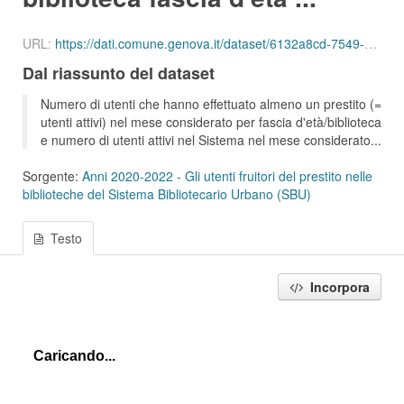
URL:
https://dati.comune.genova.it/dataset/6132a8cd-7549-4c9d-8613-d075f5f547d2/resource/72822604-a654-4f53-a271-24c3e8c06f0f/download/ute_attivi_fet_11_13_bib_sbu_01_202109.json
Dal riassunto del dataset
Numero di utenti che hanno effettuato almeno un prestito (=
utenti attivi) nel mese considerato per fascia d'età/biblioteca
e numero di utenti attivi nel Sistema nel mese considerato...
Sorgente:
Anni 2020-2022 - Gli utenti fruitori del prestito nelle
biblioteche del Sistema Bibliotecario Urbano (SBU)
Testo
Incorpora