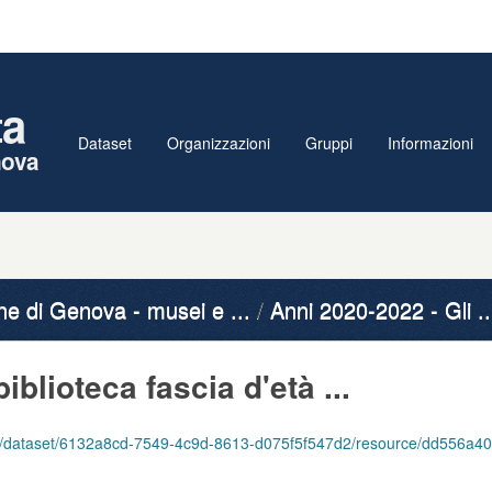
ta
Dataset
Organizzazioni
Gruppi
Informazioni
nova
 di Genova - musei e ...
Anni 2020-2022 - Gli ..
biblioteca fascia d'età ...
6132a8cd-7549-4c9d-8613-d075f5f547d2/resource/dd556a40-e98e-43cf-a0ff-0338ae61d616/download/u