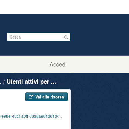
Accedi
.
Utenti attivi per ...
Vai alla risorsa
te_attivi_fet_65_74_bib_sbu_01_202009.json