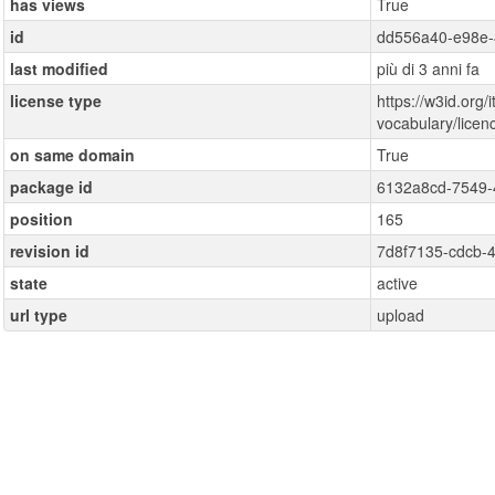
has views
True
id
dd556a40-e98e-
last modified
più di 3 anni fa
license type
https://w3id.org/i
vocabulary/lice
on same domain
True
package id
6132a8cd-7549-
position
165
revision id
7d8f7135-cdcb-
state
active
url type
upload