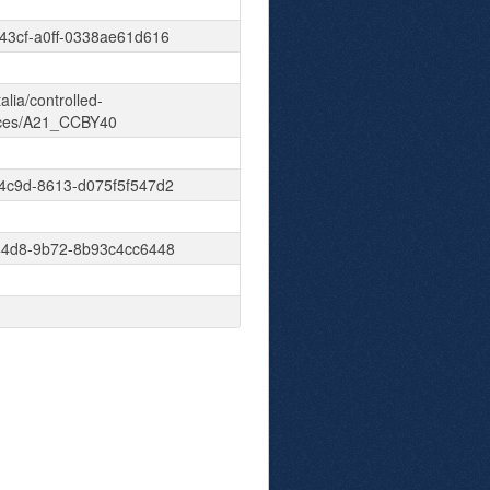
43cf-a0ff-0338ae61d616
talia/controlled-
nces/A21_CCBY40
4c9d-8613-d075f5f547d2
44d8-9b72-8b93c4cc6448