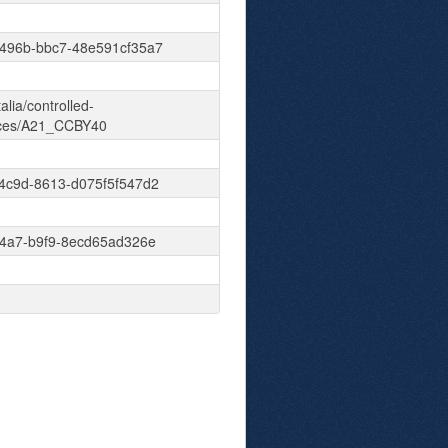
496b-bbc7-48e591cf35a7
talia/controlled-
nces/A21_CCBY40
4c9d-8613-d075f5f547d2
44a7-b9f9-8ecd65ad326e