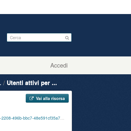
Accedi
.
Utenti attivi per ...
Vai alla risorsa
ute_attivi_fet_85_120_bib_sbu_01_202210.csv