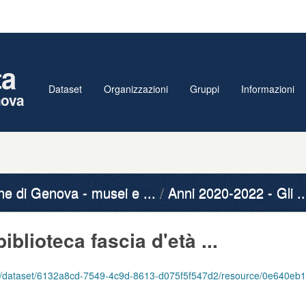
ta
Dataset
Organizzazioni
Gruppi
Informazioni
nova
 di Genova - musei e ...
Anni 2020-2022 - Gli ..
biblioteca fascia d'età ...
/6132a8cd-7549-4c9d-8613-d075f5f547d2/resource/0e640eb1-2208-496b-bbc7-48e591cf35a7/download/