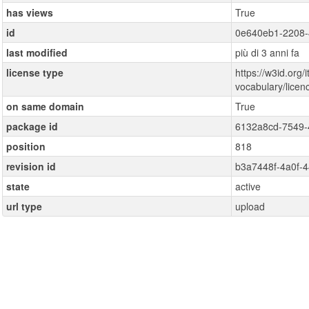
has views
True
id
0e640eb1-2208-
last modified
più di 3 anni fa
license type
https://w3id.org/i
vocabulary/lice
on same domain
True
package id
6132a8cd-7549-
position
818
revision id
b3a7448f-4a0f-
state
active
url type
upload