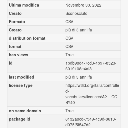
Ultima modifica
Novembre 30, 2022
Creato
Sconosciuto
Formato
CSV
Creato
più di 3 anni fa
distribution format
CSV
format
CSV
has views
True
id
1bdb98d4-7cd3-4b97-8523-
6019108e4af8
last modified
più di 3 anni fa
license type
https://w3id.org/italia/controlle
d-
vocabulary/licences/A21_CC
BY40
on same domain
True
package id
6132a8cd-7549-4c9d-8613-
d075f5f547d2