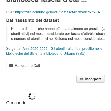
URL:
https://dati.comune.genova.it/dataset/6132a8cd-7549-4c9d-8613-d075f5f547d2/resource/1bdb98d4-7cd3-4b97-8523-6019108e4af8/download/ute_attivi_fet_65_74_bib_sbu_01_202002.csv
Dal riassunto del dataset
Numero di utenti che hanno effettuato almeno un prestito (=
utenti attivi) nel mese considerato per fascia d'età/biblioteca
e numero di utenti attivi nel Sistema nel mese considerato...
Sorgente:
Anni 2020-2022 - Gli utenti fruitori del prestito nelle
biblioteche del Sistema Bibliotecario Urbano (SBU)
Esploratore Dati
Incorpora