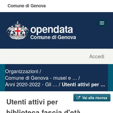
Comune di Genova
opendata
Comune di Genova
Accedi
Dataset
Organizzazioni
Organizzazioni
Gruppi
Comune di Genova - musei e ...
Anni 2020-2022 - Gli ...
Informazioni
Utenti attivi per ...
Vai alla risorsa
Utenti attivi per
biblioteca fascia d'età ...