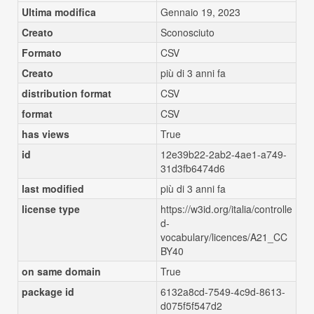
Ultima modifica
Gennaio 19, 2023
Creato
Sconosciuto
Formato
CSV
Creato
più di 3 anni fa
distribution format
CSV
format
CSV
has views
True
id
12e39b22-2ab2-4ae1-a749-
31d3fb6474d6
last modified
più di 3 anni fa
license type
https://w3id.org/italia/controlle
d-
vocabulary/licences/A21_CC
BY40
on same domain
True
package id
6132a8cd-7549-4c9d-8613-
d075f5f547d2