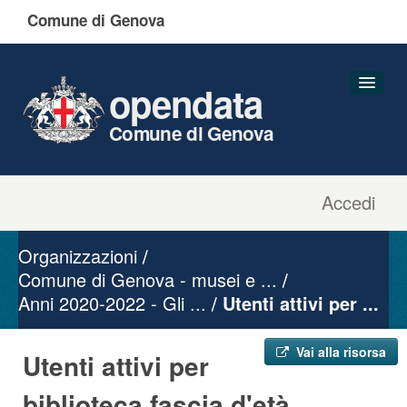
Comune di Genova
opendata
Comune di Genova
Accedi
Dataset
Organizzazioni
Organizzazioni
Gruppi
Comune di Genova - musei e ...
Anni 2020-2022 - Gli ...
Informazioni
Utenti attivi per ...
Vai alla risorsa
Utenti attivi per
biblioteca fascia d'età ...