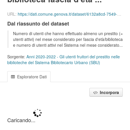
URL:
https://dati.comune.genova.it/dataset/6132a8cd-7549-4c9d-8613-d075f5f547d2/resource/12e39b22-2ab2-4ae1-a749-31d3fb6474d6/download/ute_attivi_fet_03_05_bib_sbu_01_202111.csv
Dal riassunto del dataset
Numero di utenti che hanno effettuato almeno un prestito (=
utenti attivi) nel mese considerato per fascia d'età/biblioteca
e numero di utenti attivi nel Sistema nel mese considerato...
Sorgente:
Anni 2020-2022 - Gli utenti fruitori del prestito nelle
biblioteche del Sistema Bibliotecario Urbano (SBU)
Esploratore Dati
Incorpora