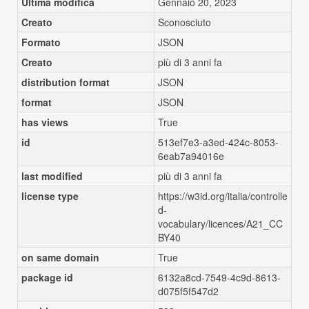
Ultima modifica
Gennaio 20, 2023
Creato
Sconosciuto
Formato
JSON
Creato
più di 3 anni fa
distribution format
JSON
format
JSON
has views
True
id
513ef7e3-a3ed-424c-8053-
6eab7a94016e
last modified
più di 3 anni fa
license type
https://w3id.org/italia/controlle
d-
vocabulary/licences/A21_CC
BY40
on same domain
True
package id
6132a8cd-7549-4c9d-8613-
d075f5f547d2