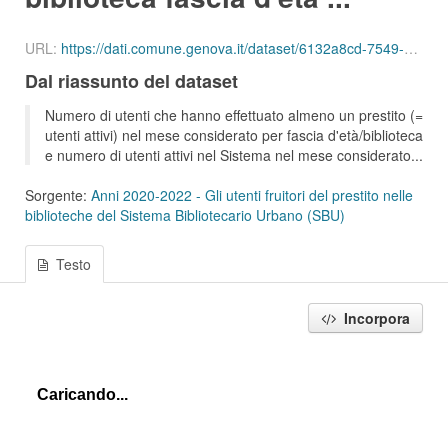
URL:
https://dati.comune.genova.it/dataset/6132a8cd-7549-4c9d-8613-d075f5f547d2/resource/513ef7e3-a3ed-424c-8053-6eab7a94016e/download/ute_attivi_fet_75_84_bib_sbu_01_202201.json
Dal riassunto del dataset
Numero di utenti che hanno effettuato almeno un prestito (=
utenti attivi) nel mese considerato per fascia d'età/biblioteca
e numero di utenti attivi nel Sistema nel mese considerato...
Sorgente:
Anni 2020-2022 - Gli utenti fruitori del prestito nelle
biblioteche del Sistema Bibliotecario Urbano (SBU)
Testo
Incorpora