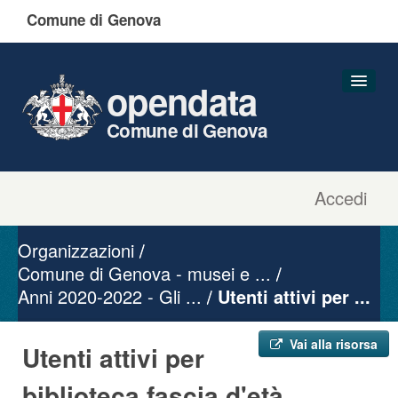
Comune di Genova
opendata
Comune di Genova
Accedi
Dataset
Organizzazioni
Organizzazioni
Gruppi
Comune di Genova - musei e ...
Anni 2020-2022 - Gli ...
Informazioni
Utenti attivi per ...
Vai alla risorsa
Utenti attivi per
biblioteca fascia d'età ...