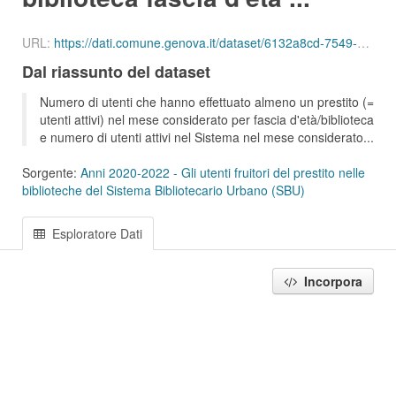
URL:
https://dati.comune.genova.it/dataset/6132a8cd-7549-4c9d-8613-d075f5f547d2/resource/67d61b02-d312-4147-8249-e6a2d8c00495/download/ute_attivi_fet_06_10_bib_sbu_01_202112.csv
Dal riassunto del dataset
Numero di utenti che hanno effettuato almeno un prestito (=
utenti attivi) nel mese considerato per fascia d'età/biblioteca
e numero di utenti attivi nel Sistema nel mese considerato...
Sorgente:
Anni 2020-2022 - Gli utenti fruitori del prestito nelle
biblioteche del Sistema Bibliotecario Urbano (SBU)
Esploratore Dati
Incorpora