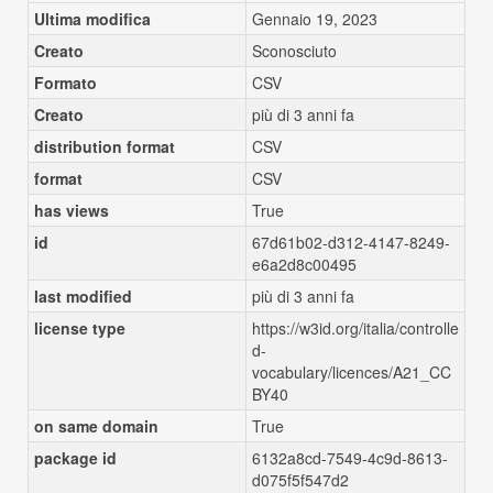
Ultima modifica
Gennaio 19, 2023
Creato
Sconosciuto
Formato
CSV
Creato
più di 3 anni fa
distribution format
CSV
format
CSV
has views
True
id
67d61b02-d312-4147-8249-
e6a2d8c00495
last modified
più di 3 anni fa
license type
https://w3id.org/italia/controlle
d-
vocabulary/licences/A21_CC
BY40
on same domain
True
package id
6132a8cd-7549-4c9d-8613-
d075f5f547d2