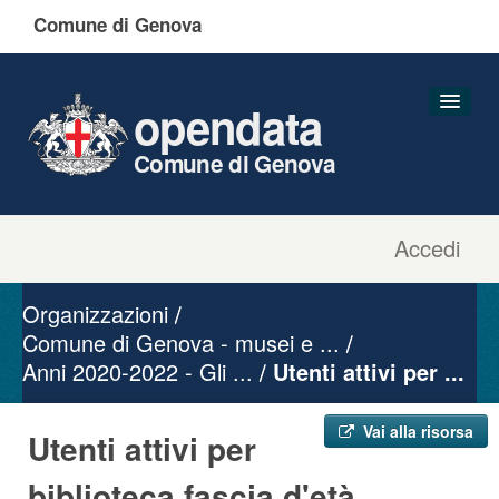
Comune di Genova
opendata
Comune di Genova
Accedi
Dataset
Organizzazioni
Organizzazioni
Gruppi
Comune di Genova - musei e ...
Anni 2020-2022 - Gli ...
Informazioni
Utenti attivi per ...
Vai alla risorsa
Utenti attivi per
biblioteca fascia d'età ...