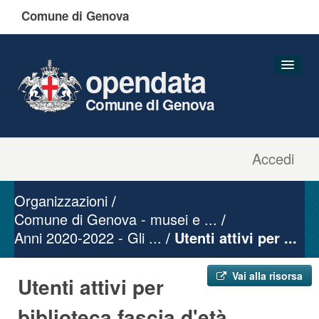
Comune di Genova
opendata
Comune di Genova
Accedi
Dataset
Organizzazioni
Organizzazioni
Gruppi
Comune di Genova - musei e ...
Anni 2020-2022 - Gli ...
Informazioni
Utenti attivi per ...
Vai alla risorsa
Utenti attivi per
biblioteca fascia d'età ...