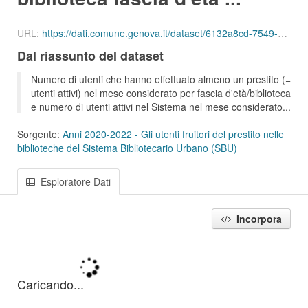
URL:
https://dati.comune.genova.it/dataset/6132a8cd-7549-4c9d-8613-d075f5f547d2/resource/4407da9d-e55a-49d9-b7bb-37060c64f395/download/ute_attivi_fet_65_74_bib_sbu_01_202110.csv
Dal riassunto del dataset
Numero di utenti che hanno effettuato almeno un prestito (=
utenti attivi) nel mese considerato per fascia d'età/biblioteca
e numero di utenti attivi nel Sistema nel mese considerato...
Sorgente:
Anni 2020-2022 - Gli utenti fruitori del prestito nelle
biblioteche del Sistema Bibliotecario Urbano (SBU)
Esploratore Dati
Incorpora