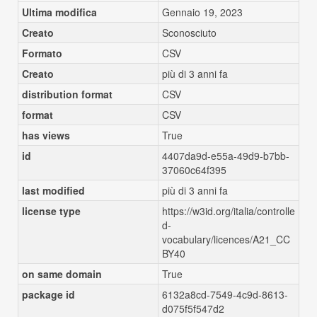
Ultima modifica
Gennaio 19, 2023
Creato
Sconosciuto
Formato
CSV
Creato
più di 3 anni fa
distribution format
CSV
format
CSV
has views
True
id
4407da9d-e55a-49d9-b7bb-
37060c64f395
last modified
più di 3 anni fa
license type
https://w3id.org/italia/controlle
d-
vocabulary/licences/A21_CC
BY40
on same domain
True
package id
6132a8cd-7549-4c9d-8613-
d075f5f547d2