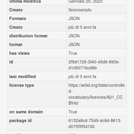
Ultima modifica
Gennaio 20, 2023
Creato
Sconosciuto
Formato
JSON
Creato
più di 3 anni fa
distribution format
JSON
format
JSON
has views
True
id
2f9d1729-3f40-45d9-893e-
d1d5071bcd6b
last modified
più di 3 anni fa
license type
https://w3id.org/italia/controlle
d-
vocabulary/licences/A21_CC
BY40
on same domain
True
package id
6132a8cd-7549-4c9d-8613-
d075f5f547d2