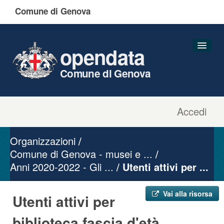
Comune di Genova
opendata
Comune di Genova
Accedi
Dataset
Organizzazioni
Organizzazioni
Gruppi
Comune di Genova - musei e ...
Anni 2020-2022 - Gli ...
Informazioni
Utenti attivi per ...
Vai alla risorsa
Utenti attivi per
biblioteca fascia d'età ...