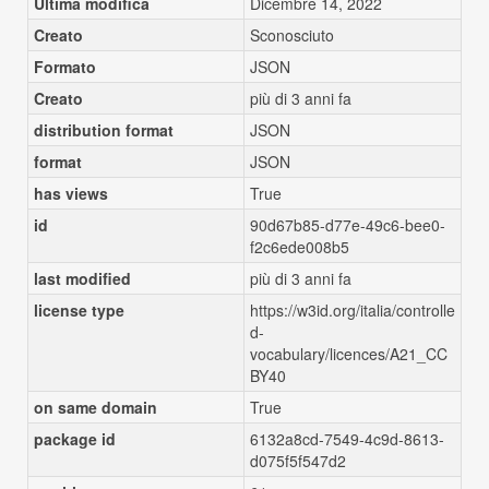
Ultima modifica
Dicembre 14, 2022
Creato
Sconosciuto
Formato
JSON
Creato
più di 3 anni fa
distribution format
JSON
format
JSON
has views
True
id
90d67b85-d77e-49c6-bee0-
f2c6ede008b5
last modified
più di 3 anni fa
license type
https://w3id.org/italia/controlle
d-
vocabulary/licences/A21_CC
BY40
on same domain
True
package id
6132a8cd-7549-4c9d-8613-
d075f5f547d2