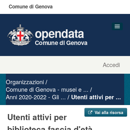
Comune di Genova
opendata
Comune di Genova
Accedi
Dataset
Organizzazioni
Organizzazioni
Gruppi
Comune di Genova - musei e ...
Anni 2020-2022 - Gli ...
Informazioni
Utenti attivi per ...
Vai alla risorsa
Utenti attivi per
biblioteca fascia d'età ...