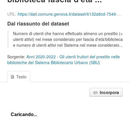
URL:
https://dati.comune.genova.it/dataset/6132a8cd-7549-4c9d-8613-d075f5f547d2/resource/90d67b85-d77e-49c6-bee0-f2c6ede008b5/download/ute_attivi_fet_25_34_bib_sbu_01_202005.json
Dal riassunto del dataset
Numero di utenti che hanno effettuato almeno un prestito (=
utenti attivi) nel mese considerato per fascia d'età/biblioteca
e numero di utenti attivi nel Sistema nel mese considerato...
Sorgente:
Anni 2020-2022 - Gli utenti fruitori del prestito nelle
biblioteche del Sistema Bibliotecario Urbano (SBU)
Testo
Incorpora