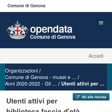
Comune di Genova
opendata
Comune di Genova
Accedi
Dataset
Organizzazioni
Organizzazioni
Gruppi
Comune di Genova - musei e ...
Anni 2020-2022 - Gli ...
Informazioni
Utenti attivi per ...
Vai alla risorsa
Utenti attivi per
biblioteca fascia d'età ...