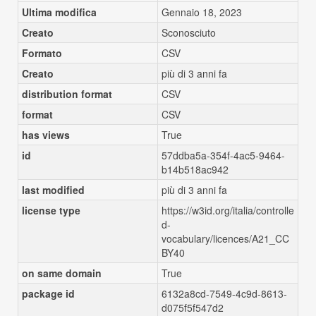
Ultima modifica
Gennaio 18, 2023
Creato
Sconosciuto
Formato
CSV
Creato
più di 3 anni fa
distribution format
CSV
format
CSV
has views
True
id
57ddba5a-354f-4ac5-9464-
b14b518ac942
last modified
più di 3 anni fa
license type
https://w3id.org/italia/controlle
d-
vocabulary/licences/A21_CC
BY40
on same domain
True
package id
6132a8cd-7549-4c9d-8613-
d075f5f547d2