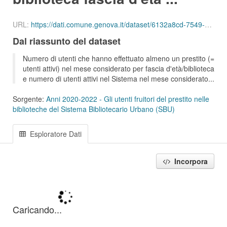
URL:
https://dati.comune.genova.it/dataset/6132a8cd-7549-4c9d-8613-d075f5f547d2/resource/57ddba5a-354f-4ac5-9464-b14b518ac942/download/ute_attivi_fet_00_02_bib_sbu_01_202101.csv
Dal riassunto del dataset
Numero di utenti che hanno effettuato almeno un prestito (=
utenti attivi) nel mese considerato per fascia d'età/biblioteca
e numero di utenti attivi nel Sistema nel mese considerato...
Sorgente:
Anni 2020-2022 - Gli utenti fruitori del prestito nelle
biblioteche del Sistema Bibliotecario Urbano (SBU)
Esploratore Dati
Incorpora