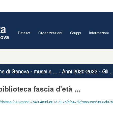
ta
Dataset
Organizzazioni
Gruppi
Informazioni
nova
 di Genova - musei e ...
Anni 2020-2022 - Gli ..
biblioteca fascia d'età ...
6132a8cd-7549-4c9d-8613-d075f5f547d2/resource/9e36d075-a243-4892-9aae-127e7364dd13/download/