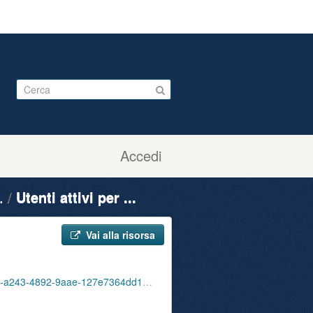
Accedi
.
Utenti attivi per ...
Vai alla risorsa
ute_attivi_fet_06_10_bib_sbu_01_202110.json