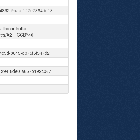
-4892-9aae-127e7364dd13
talia/controlled-
nces/A21_CCBY40
4c9d-8613-d075f5f547d2
4294-8de0-a657b192c067