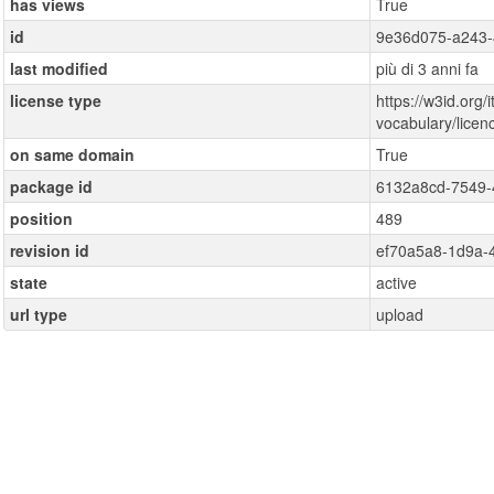
has views
True
id
9e36d075-a243
last modified
più di 3 anni fa
license type
https://w3id.org/i
vocabulary/lice
on same domain
True
package id
6132a8cd-7549-
position
489
revision id
ef70a5a8-1d9a-
state
active
url type
upload