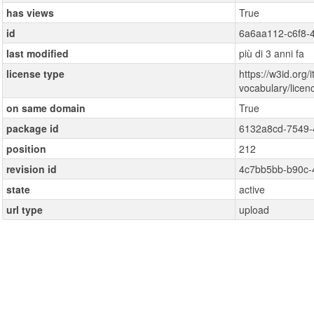
has views
True
id
6a6aa112-c6f8-
last modified
più di 3 anni fa
license type
https://w3id.org/i
vocabulary/lice
on same domain
True
package id
6132a8cd-7549-
position
212
revision id
4c7bb5bb-b90c-
state
active
url type
upload