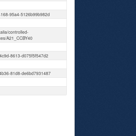
4168-95a4-5126b99b982d
talia/controlled-
nces/A21_CCBY40
4c9d-8613-d075f5f547d2
4b36-81d8-de6bd7931487