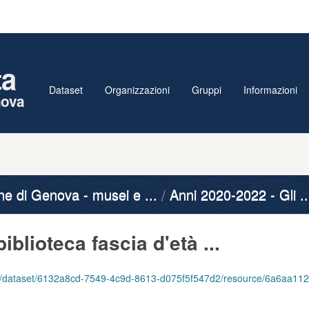
ta
Dataset
Organizzazioni
Gruppi
Informazioni
nova
 di Genova - musei e ...
Anni 2020-2022 - Gli ..
biblioteca fascia d'età ...
6132a8cd-7549-4c9d-8613-d075f5f547d2/resource/6a6aa112-c6f8-4168-95a4-5126b99b982d/download/