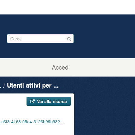
Accedi
.
Utenti attivi per ...
Vai alla risorsa
ute_attivi_fet_35_54_bib_sbu_01_202011.csv