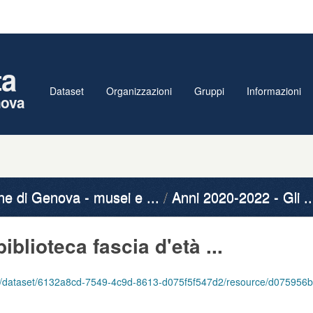
ta
Dataset
Organizzazioni
Gruppi
Informazioni
nova
 di Genova - musei e ...
Anni 2020-2022 - Gli ..
biblioteca fascia d'età ...
6132a8cd-7549-4c9d-8613-d075f5f547d2/resource/d075956b-67d5-4f19-b62a-a65339bd2d2b/download/