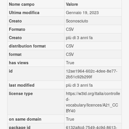
Nome campo
Valore
Ultima modifica
Gennaio 19, 2023
Creato
Sconosciuto
Formato
CSV
Creato
più di 3 anni fa
distribution format
CSV
format
CSV
has views
True
id
12ae1964-602c-4dee-8e77-
2b51c92b299f
last modified
più di 3 anni fa
license type
https://w3id.org/italia/controlle
d-
vocabulary/licences/A21_CC
BY40
on same domain
True
package id
6132a8cd-7549-4c9d-8613-