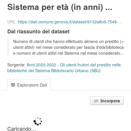
Sistema per età (in anni) ...
URL:
https://dati.comune.genova.it/dataset/6132a8cd-7549-4c9d-8613-d075f5f547d2/resource/12ae1964-602c-4dee-8e77-2b51c92b299f/download/ute_attivi_eta_bib_sbu_01_202111.csv
Dal riassunto del dataset
Numero di utenti che hanno effettuato almeno un prestito (=
utenti attivi) nel mese considerato per fascia d'età/biblioteca
e numero di utenti attivi nel Sistema nel mese considerato...
Sorgente:
Anni 2020-2022 - Gli utenti fruitori del prestito nelle
biblioteche del Sistema Bibliotecario Urbano (SBU)
Esploratore Dati
Incorpora