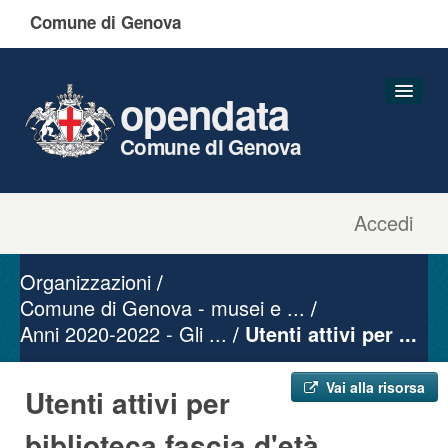
Comune di Genova
opendata
Comune di Genova
Accedi
Dataset
Organizzazioni
Organizzazioni
Gruppi
Comune di Genova - musei e ...
Anni 2020-2022 - Gli ...
Informazioni
Utenti attivi per ...
Vai alla risorsa
Utenti attivi per
biblioteca fascia d'età ...