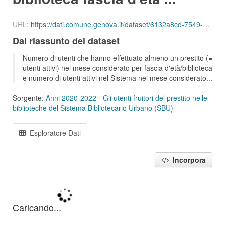
URL:
https://dati.comune.genova.it/dataset/6132a8cd-7549-4c9d-8613-d075f5f547d2/resource/02d3b56f-cb1a-4f32-9fe6-e48bfada12fa/download/ute_attivi_fet_55_64_bib_sbu_01_202111.csv
Dal riassunto del dataset
Numero di utenti che hanno effettuato almeno un prestito (=
utenti attivi) nel mese considerato per fascia d'età/biblioteca
e numero di utenti attivi nel Sistema nel mese considerato...
Sorgente:
Anni 2020-2022 - Gli utenti fruitori del prestito nelle
biblioteche del Sistema Bibliotecario Urbano (SBU)
Esploratore Dati
Incorpora