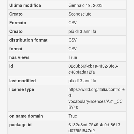
Ultima modifica
Gennaio 19, 2023
Creato
Sconosciuto
Formato
CSV
Creato
più di 3 anni fa
distribution format
CSV
format
CSV
has views
True
id
02d3b56f-cb1a-4f32-9fe6-
e48bfada12fa
last modified
più di 3 anni fa
license type
https://w3id.org/italia/controlle
d-
vocabulary/licences/A21_CC
BY40
on same domain
True
package id
6132a8cd-7549-4c9d-8613-
d075f5f547d2