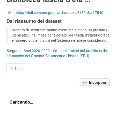
URL:
https://dati.comune.genova.it/dataset/6132a8cd-7549-4c9d-8613-d075f5f547d2/resource/6d9082c4-5997-4741-af44-86b25c193a2a/download/ute_attivi_fet_35_54_bib_sbu_01_202106.json
Dal riassunto del dataset
Numero di utenti che hanno effettuato almeno un prestito (=
utenti attivi) nel mese considerato per fascia d'età/biblioteca
e numero di utenti attivi nel Sistema nel mese considerato...
Sorgente:
Anni 2020-2022 - Gli utenti fruitori del prestito nelle
biblioteche del Sistema Bibliotecario Urbano (SBU)
Testo
Incorpora