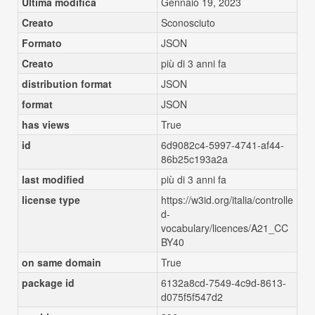
Ultima modifica
Gennaio 19, 2023
Creato
Sconosciuto
Formato
JSON
Creato
più di 3 anni fa
distribution format
JSON
format
JSON
has views
True
id
6d9082c4-5997-4741-af44-
86b25c193a2a
last modified
più di 3 anni fa
license type
https://w3id.org/italia/controlle
d-
vocabulary/licences/A21_CC
BY40
on same domain
True
package id
6132a8cd-7549-4c9d-8613-
d075f5f547d2