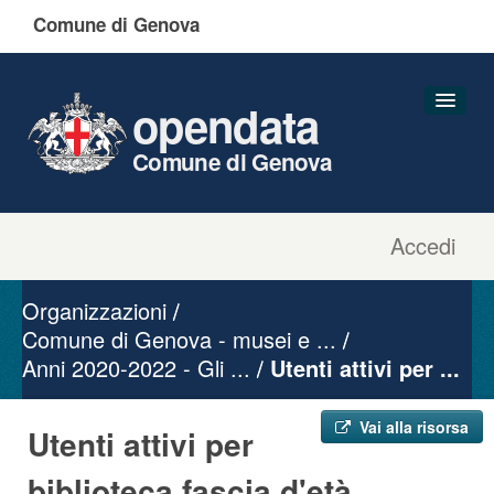
Comune di Genova
opendata
Comune di Genova
Accedi
Dataset
Organizzazioni
Organizzazioni
Gruppi
Comune di Genova - musei e ...
Anni 2020-2022 - Gli ...
Informazioni
Utenti attivi per ...
Vai alla risorsa
Utenti attivi per
biblioteca fascia d'età ...