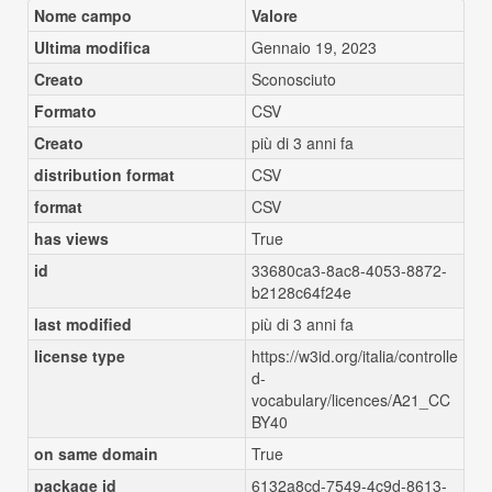
Nome campo
Valore
Ultima modifica
Gennaio 19, 2023
Creato
Sconosciuto
Formato
CSV
Creato
più di 3 anni fa
distribution format
CSV
format
CSV
has views
True
id
33680ca3-8ac8-4053-8872-
b2128c64f24e
last modified
più di 3 anni fa
license type
https://w3id.org/italia/controlle
d-
vocabulary/licences/A21_CC
BY40
on same domain
True
package id
6132a8cd-7549-4c9d-8613-