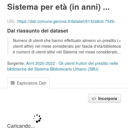
Sistema per età (in anni) ...
URL:
https://dati.comune.genova.it/dataset/6132a8cd-7549-4c9d-8613-d075f5f547d2/resource/33680ca3-8ac8-4053-8872-b2128c64f24e/download/ute_attivi_eta_bib_sbu_01_202103.csv
Dal riassunto del dataset
Numero di utenti che hanno effettuato almeno un prestito (=
utenti attivi) nel mese considerato per fascia d'età/biblioteca
e numero di utenti attivi nel Sistema nel mese considerato...
Sorgente:
Anni 2020-2022 - Gli utenti fruitori del prestito nelle
biblioteche del Sistema Bibliotecario Urbano (SBU)
Esploratore Dati
Incorpora