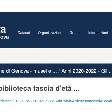
ta
Dataset
Organizzazioni
Gruppi
Informazioni
nova
 di Genova - musei e ...
Anni 2020-2022 - Gli ..
biblioteca fascia d'età ...
/6132a8cd-7549-4c9d-8613-d075f5f547d2/resource/ed41224b-ebf1-48ed-a354-4c23c4d1ed6e/download/