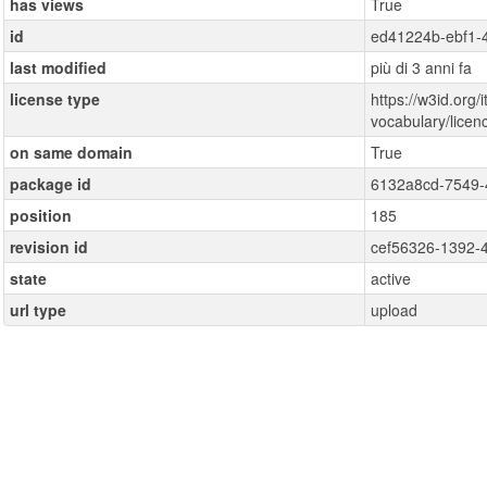
has views
True
id
ed41224b-ebf1-
last modified
più di 3 anni fa
license type
https://w3id.org/i
vocabulary/lice
on same domain
True
package id
6132a8cd-7549-
position
185
revision id
cef56326-1392-
state
active
url type
upload