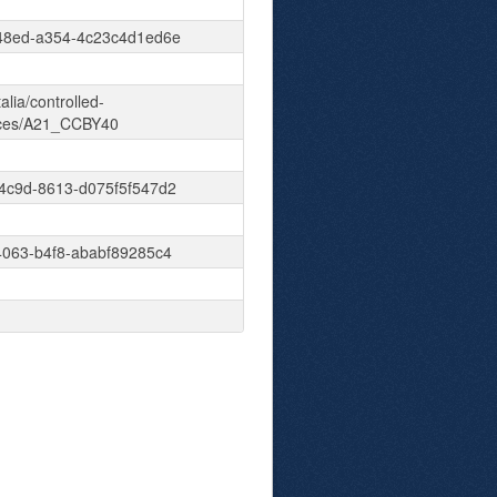
48ed-a354-4c23c4d1ed6e
talia/controlled-
nces/A21_CCBY40
4c9d-8613-d075f5f547d2
4063-b4f8-ababf89285c4