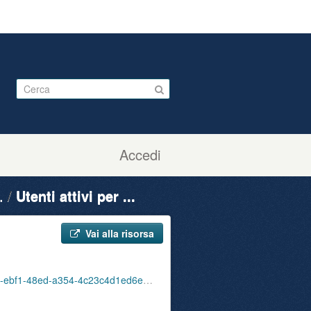
Accedi
.
Utenti attivi per ...
Vai alla risorsa
ute_attivi_fet_25_34_bib_sbu_01_202010.json