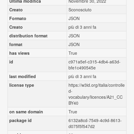
Ultima modifica
Novembre 30, 2022
Creato
Sconosciuto
Formato
JSON
Creato
più di 3 anni fa
distribution format
JSON
format
JSON
has views
True
id
c971a5ef-c315-4db4-a63d-
bfe1c490545e
last modified
più di 3 anni fa
license type
https://w3id.org/italia/controlle
d-
vocabulary/licences/A21_CC
BY40
on same domain
True
package id
6132a8cd-7549-4c9d-8613-
d075f5f547d2