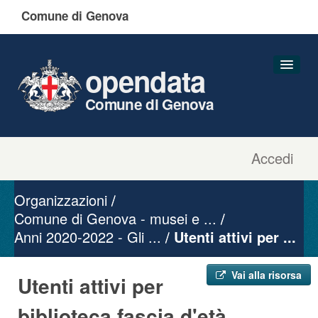
Comune di Genova
opendata
Comune di Genova
Accedi
Dataset
Organizzazioni
Organizzazioni
Gruppi
Comune di Genova - musei e ...
Anni 2020-2022 - Gli ...
Informazioni
Utenti attivi per ...
Vai alla risorsa
Utenti attivi per
biblioteca fascia d'età ...