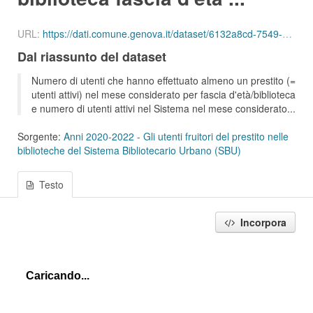
URL:
https://dati.comune.genova.it/dataset/6132a8cd-7549-4c9d-8613-d075f5f547d2/resource/c971a5ef-c315-4db4-a63d-bfe1c490545e/download/ute_attivi_fet_14_18_bib_sbu_01_202003.json
Dal riassunto del dataset
Numero di utenti che hanno effettuato almeno un prestito (=
utenti attivi) nel mese considerato per fascia d'età/biblioteca
e numero di utenti attivi nel Sistema nel mese considerato...
Sorgente:
Anni 2020-2022 - Gli utenti fruitori del prestito nelle
biblioteche del Sistema Bibliotecario Urbano (SBU)
Testo
Incorpora