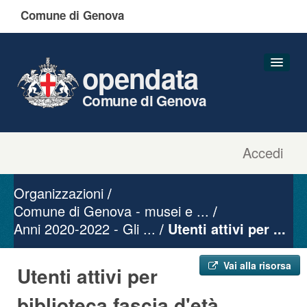
Comune di Genova
opendata
Comune di Genova
Accedi
Dataset
Organizzazioni
Organizzazioni
Gruppi
Comune di Genova - musei e ...
Anni 2020-2022 - Gli ...
Informazioni
Utenti attivi per ...
Vai alla risorsa
Utenti attivi per
biblioteca fascia d'età ...