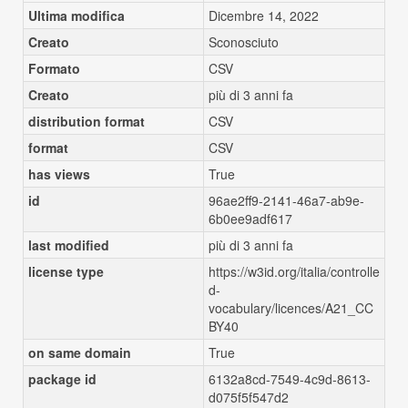
Ultima modifica
Dicembre 14, 2022
Creato
Sconosciuto
Formato
CSV
Creato
più di 3 anni fa
distribution format
CSV
format
CSV
has views
True
id
96ae2ff9-2141-46a7-ab9e-
6b0ee9adf617
last modified
più di 3 anni fa
license type
https://w3id.org/italia/controlle
d-
vocabulary/licences/A21_CC
BY40
on same domain
True
package id
6132a8cd-7549-4c9d-8613-
d075f5f547d2