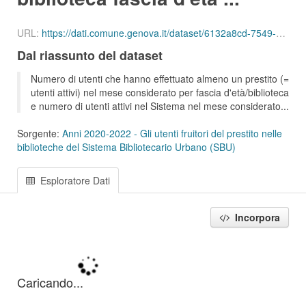
URL:
https://dati.comune.genova.it/dataset/6132a8cd-7549-4c9d-8613-d075f5f547d2/resource/96ae2ff9-2141-46a7-ab9e-6b0ee9adf617/download/ute_attivi_fet_55_64_bib_sbu_01_202005.csv
Dal riassunto del dataset
Numero di utenti che hanno effettuato almeno un prestito (=
utenti attivi) nel mese considerato per fascia d'età/biblioteca
e numero di utenti attivi nel Sistema nel mese considerato...
Sorgente:
Anni 2020-2022 - Gli utenti fruitori del prestito nelle
biblioteche del Sistema Bibliotecario Urbano (SBU)
Esploratore Dati
Incorpora