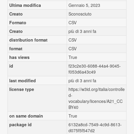
Ultima modifica
Gennaio 5, 2023
Creato
Sconosciuto
Formato
CSV
Creato
più di 3 anni fa
distribution format
CSV
format
CSV
has views
True
id
f23c2e30-6088-44a4-9045-
f053d6a43c49
last modified
più di 3 anni fa
license type
https://w3id.org/italia/controlle
d-
vocabulary/licences/A21_CC
BY40
on same domain
True
package id
6132a8cd-7549-4c9d-8613-
d075f5f547d2