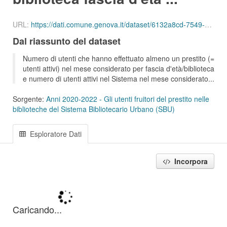
URL:
https://dati.comune.genova.it/dataset/6132a8cd-7549-4c9d-8613-d075f5f547d2/resource/f23c2e30-6088-44a4-9045-f053d6a43c49/download/ute_attivi_fet_14_18_bib_sbu_01_202007.csv
Dal riassunto del dataset
Numero di utenti che hanno effettuato almeno un prestito (=
utenti attivi) nel mese considerato per fascia d'età/biblioteca
e numero di utenti attivi nel Sistema nel mese considerato...
Sorgente:
Anni 2020-2022 - Gli utenti fruitori del prestito nelle
biblioteche del Sistema Bibliotecario Urbano (SBU)
Esploratore Dati
Incorpora