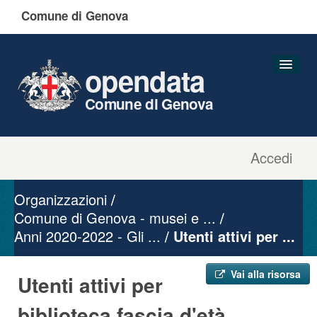
Comune di Genova
opendata
Comune di Genova
Accedi
Dataset
Organizzazioni
Organizzazioni
Gruppi
Comune di Genova - musei e ...
Anni 2020-2022 - Gli ...
Informazioni
Utenti attivi per ...
Vai alla risorsa
Utenti attivi per
biblioteca fascia d'età ...