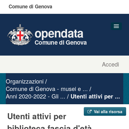
Comune di Genova
opendata
Comune di Genova
Accedi
Dataset
Organizzazioni
Organizzazioni
Gruppi
Comune di Genova - musei e ...
Anni 2020-2022 - Gli ...
Informazioni
Utenti attivi per ...
Vai alla risorsa
Utenti attivi per
biblioteca fascia d'età ...