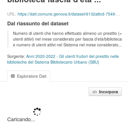
URL:
https://dati.comune.genova.it/dataset/6132a8cd-7549-4c9d-8613-d075f5f547d2/resource/86c20c9a-2c0c-45a7-9f62-ec8a6c76d536/download/ute_attivi_fet_00_02_bib_sbu_01_202103.csv
Dal riassunto del dataset
Numero di utenti che hanno effettuato almeno un prestito (=
utenti attivi) nel mese considerato per fascia d'età/biblioteca
e numero di utenti attivi nel Sistema nel mese considerato...
Sorgente:
Anni 2020-2022 - Gli utenti fruitori del prestito nelle
biblioteche del Sistema Bibliotecario Urbano (SBU)
Esploratore Dati
Incorpora