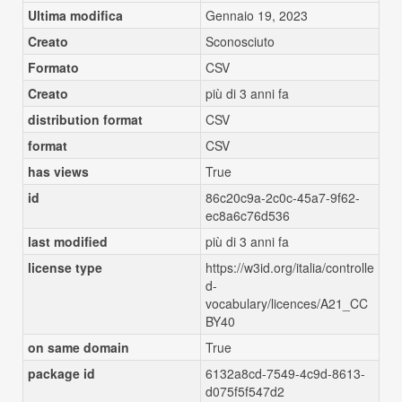
Ultima modifica
Gennaio 19, 2023
Creato
Sconosciuto
Formato
CSV
Creato
più di 3 anni fa
distribution format
CSV
format
CSV
has views
True
id
86c20c9a-2c0c-45a7-9f62-
ec8a6c76d536
last modified
più di 3 anni fa
license type
https://w3id.org/italia/controlle
d-
vocabulary/licences/A21_CC
BY40
on same domain
True
package id
6132a8cd-7549-4c9d-8613-
d075f5f547d2