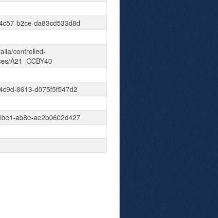
4c57-b2ce-da83cd533d8d
talia/controlled-
nces/A21_CCBY40
4c9d-8613-d075f5f547d2
4be1-ab8e-ae2b0602d427