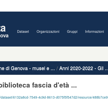
ta
Dataset
Organizzazioni
Gruppi
Informazioni
nova
 di Genova - musei e ...
Anni 2020-2022 - Gli ..
biblioteca fascia d'età ...
6132a8cd-7549-4c9d-8613-d075f5f547d2/resource/488b7ce9-0d3b-4c57-b2ce-da83cd533d8d/download/