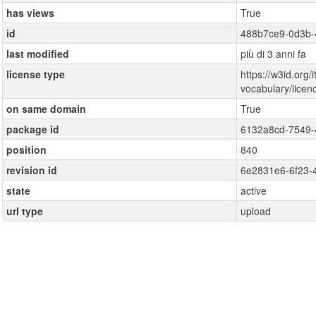
has views
True
id
488b7ce9-0d3b-
last modified
più di 3 anni fa
license type
https://w3id.org/i
vocabulary/lice
on same domain
True
package id
6132a8cd-7549-
position
840
revision id
6e2831e6-6f23-
state
active
url type
upload