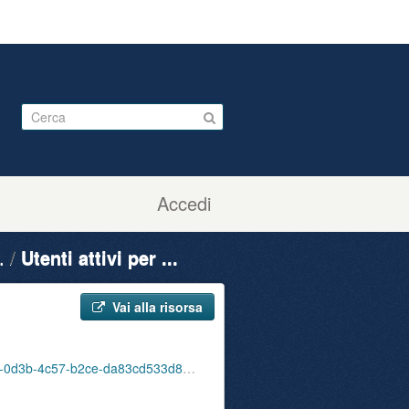
Accedi
.
Utenti attivi per ...
Vai alla risorsa
ute_attivi_fet_65_74_bib_sbu_01_202211.csv