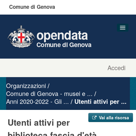
Comune di Genova
opendata
Comune di Genova
Accedi
Dataset
Organizzazioni
Organizzazioni
Gruppi
Comune di Genova - musei e ...
Anni 2020-2022 - Gli ...
Informazioni
Utenti attivi per ...
Vai alla risorsa
Utenti attivi per
biblioteca fascia d'età ...