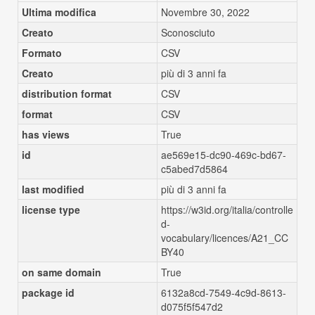
Ultima modifica
Novembre 30, 2022
Creato
Sconosciuto
Formato
CSV
Creato
più di 3 anni fa
distribution format
CSV
format
CSV
has views
True
id
ae569e15-dc90-469c-bd67-
c5abed7d5864
last modified
più di 3 anni fa
license type
https://w3id.org/italia/controlle
d-
vocabulary/licences/A21_CC
BY40
on same domain
True
package id
6132a8cd-7549-4c9d-8613-
d075f5f547d2