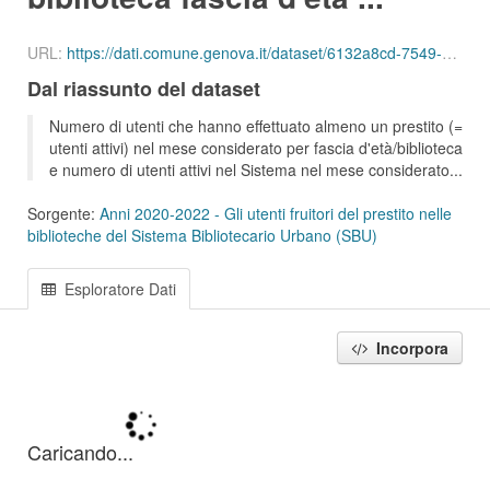
URL:
https://dati.comune.genova.it/dataset/6132a8cd-7549-4c9d-8613-d075f5f547d2/resource/ae569e15-dc90-469c-bd67-c5abed7d5864/download/ute_attivi_fet_06_10_bib_sbu_01_202003.csv
Dal riassunto del dataset
Numero di utenti che hanno effettuato almeno un prestito (=
utenti attivi) nel mese considerato per fascia d'età/biblioteca
e numero di utenti attivi nel Sistema nel mese considerato...
Sorgente:
Anni 2020-2022 - Gli utenti fruitori del prestito nelle
biblioteche del Sistema Bibliotecario Urbano (SBU)
Esploratore Dati
Incorpora