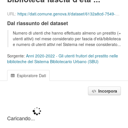
URL:
https://dati.comune.genova.it/dataset/6132a8cd-7549-4c9d-8613-d075f5f547d2/resource/add0e3d4-36e1-4468-bc9c-c11e4bd2a9a1/download/ute_attivi_fet_11_13_bib_sbu_01_202002.csv
Dal riassunto del dataset
Numero di utenti che hanno effettuato almeno un prestito (=
utenti attivi) nel mese considerato per fascia d'età/biblioteca
e numero di utenti attivi nel Sistema nel mese considerato...
Sorgente:
Anni 2020-2022 - Gli utenti fruitori del prestito nelle
biblioteche del Sistema Bibliotecario Urbano (SBU)
Esploratore Dati
Incorpora