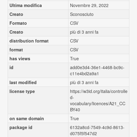
Ultima modifica
Novembre 29, 2022
Creato
Sconosciuto
Formato
CSV
Creato
più di 3 anni fa
distribution format
CSV
format
CSV
has views
True
id
add0e3d4-36e1-4468-bc9c-
c11e4bd2a9a1
last modified
più di 3 anni fa
license type
https://w3id.org/italia/controlle
d-
vocabulary/licences/A21_CC
BY40
on same domain
True
package id
6132a8cd-7549-4c9d-8613-
d075f5f547d2