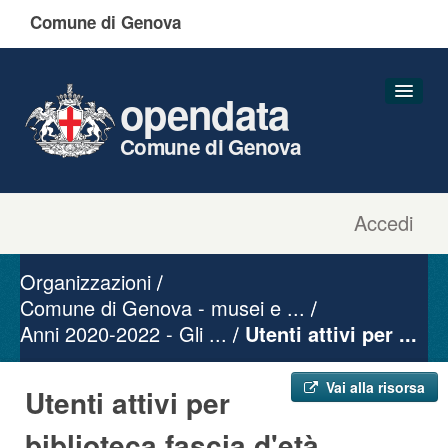
Comune di Genova
opendata
Comune di Genova
Accedi
Dataset
Organizzazioni
Organizzazioni
Gruppi
Comune di Genova - musei e ...
Anni 2020-2022 - Gli ...
Informazioni
Utenti attivi per ...
Vai alla risorsa
Utenti attivi per
biblioteca fascia d'età ...