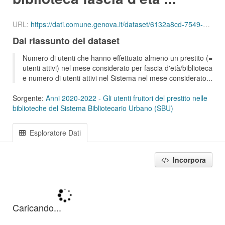
URL:
https://dati.comune.genova.it/dataset/6132a8cd-7549-4c9d-8613-d075f5f547d2/resource/1b0aea0f-2bd0-4659-8e75-83bebd787e0f/download/ute_attivi_fet_35_54_bib_sbu_01_202106.csv
Dal riassunto del dataset
Numero di utenti che hanno effettuato almeno un prestito (=
utenti attivi) nel mese considerato per fascia d'età/biblioteca
e numero di utenti attivi nel Sistema nel mese considerato...
Sorgente:
Anni 2020-2022 - Gli utenti fruitori del prestito nelle
biblioteche del Sistema Bibliotecario Urbano (SBU)
Esploratore Dati
Incorpora