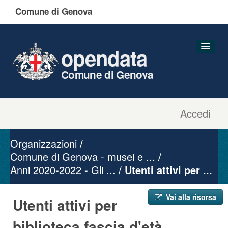
Comune di Genova
opendata
Comune di Genova
Accedi
Dataset
Organizzazioni
Organizzazioni
Gruppi
Comune di Genova - musei e ...
Anni 2020-2022 - Gli ...
Informazioni
Utenti attivi per ...
Vai alla risorsa
Utenti attivi per
biblioteca fascia d'età ...