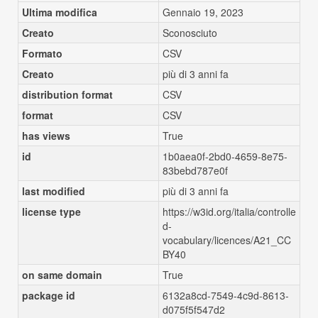
Ultima modifica
Gennaio 19, 2023
Creato
Sconosciuto
Formato
CSV
Creato
più di 3 anni fa
distribution format
CSV
format
CSV
has views
True
id
1b0aea0f-2bd0-4659-8e75-
83bebd787e0f
last modified
più di 3 anni fa
license type
https://w3id.org/italia/controlle
d-
vocabulary/licences/A21_CC
BY40
on same domain
True
package id
6132a8cd-7549-4c9d-8613-
d075f5f547d2