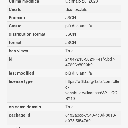
Ultima modifica
Gennaio 20, 2023
Creato
Sconosciuto
Formato
JSON
Creato
più di 3 anni fa
distribution format
JSON
format
JSON
has views
True
id
21047213-3029-441f-9bd7-
47226c8920b2
last modified
più di 3 anni fa
license type
https://w3id.org/italia/controlle
d-
vocabulary/licences/A21_CC
BY40
on same domain
True
package id
6132a8cd-7549-4c9d-8613-
d075f5f547d2