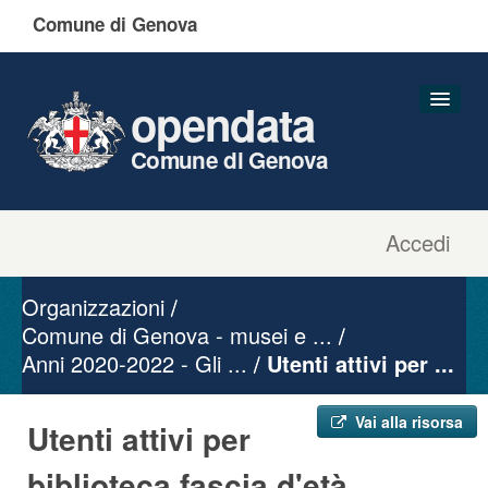
Comune di Genova
opendata
Comune di Genova
Accedi
Dataset
Organizzazioni
Organizzazioni
Gruppi
Comune di Genova - musei e ...
Anni 2020-2022 - Gli ...
Informazioni
Utenti attivi per ...
Vai alla risorsa
Utenti attivi per
biblioteca fascia d'età ...