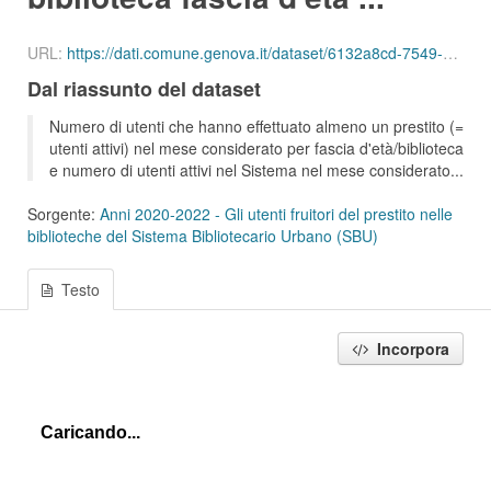
URL:
https://dati.comune.genova.it/dataset/6132a8cd-7549-4c9d-8613-d075f5f547d2/resource/21047213-3029-441f-9bd7-47226c8920b2/download/ute_attivi_fet_25_34_bib_sbu_01_202009.json
Dal riassunto del dataset
Numero di utenti che hanno effettuato almeno un prestito (=
utenti attivi) nel mese considerato per fascia d'età/biblioteca
e numero di utenti attivi nel Sistema nel mese considerato...
Sorgente:
Anni 2020-2022 - Gli utenti fruitori del prestito nelle
biblioteche del Sistema Bibliotecario Urbano (SBU)
Testo
Incorpora