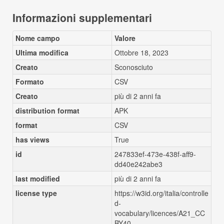
Informazioni supplementari
Nome campo
Valore
Ultima modifica
Ottobre 18, 2023
Creato
Sconosciuto
Formato
CSV
Creato
più di 2 anni fa
distribution format
APK
format
CSV
has views
True
id
247833ef-473e-438f-aff9-
dd40e242abe3
last modified
più di 2 anni fa
license type
https://w3id.org/italia/controlle
d-
vocabulary/licences/A21_CC
BY40