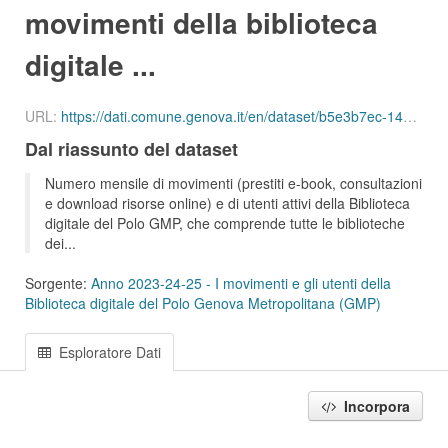
movimenti della biblioteca
digitale ...
URL:
https://dati.comune.genova.it/en/dataset/b5e3b7ec-14a3-43a0-873b-ccbc73297d25/resource/247833ef-473e-438f-aff9-dd40e242abe3/download/num_mov_digitali_01_202309.csv
Dal riassunto del dataset
Numero mensile di movimenti (prestiti e-book, consultazioni
e download risorse online) e di utenti attivi della Biblioteca
digitale del Polo GMP, che comprende tutte le biblioteche
dei...
Sorgente:
Anno 2023-24-25 - I movimenti e gli utenti della
Biblioteca digitale del Polo Genova Metropolitana (GMP)
Esploratore Dati
Incorpora