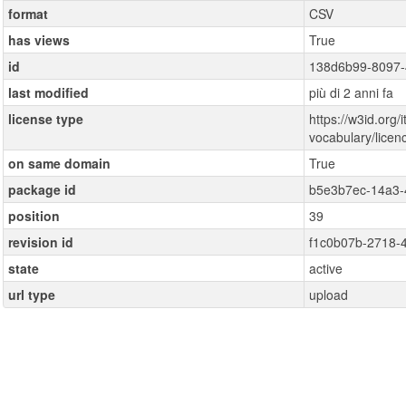
format
CSV
has views
True
id
138d6b99-8097-
last modified
più di 2 anni fa
license type
https://w3id.org/i
vocabulary/lice
on same domain
True
package id
b5e3b7ec-14a3-
position
39
revision id
f1c0b07b-2718-
state
active
url type
upload