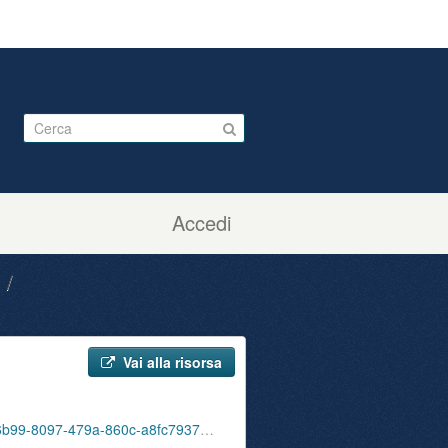
Accedi
.
Vai alla risorsa
/download/num_mov_digitali_01_202311.csv