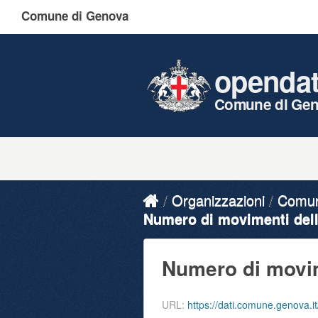
Comune di Genova
openda
Comune di Ge
Organizzazioni
Comune
Numero di movimenti della
Numero di movime
URL:
https://dati.comune.genova.it/en/dat