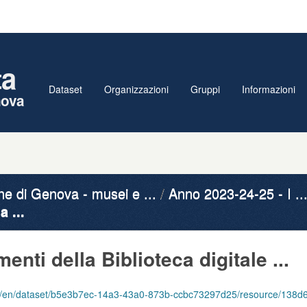
ta
Dataset
Organizzazioni
Gruppi
Informazioni
nova
 di Genova - musei e ...
Anno 2023-24-25 - I ..
 ...
nti della Biblioteca digitale ...
aset/b5e3b7ec-14a3-43a0-873b-ccbc73297d25/resource/138d6b99-8097-479a-860c-a8fc793773e8