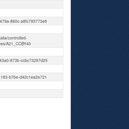
479a-860c-a8fc793773e8
talia/controlled-
nces/A21_CCBY40
43a0-873b-ccbc73297d25
4183-b7be-d42c1ea2e721