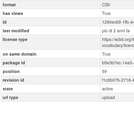
format
CSV
has views
True
id
1290ec69-1ffc-
last modified
più di 2 anni fa
license type
https://w3id.org/i
vocabulary/lice
on same domain
True
package id
b5e3b7ec-14a3-
position
59
revision id
f1c0b07b-2718-
state
active
url type
upload