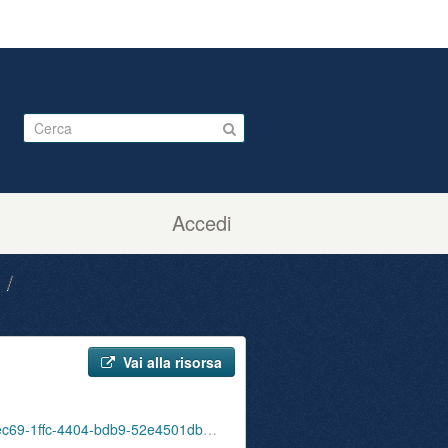
Accedi
.
Vai alla risorsa
nload/ute_attivi_eta_bib_sbu_01_202402.csv