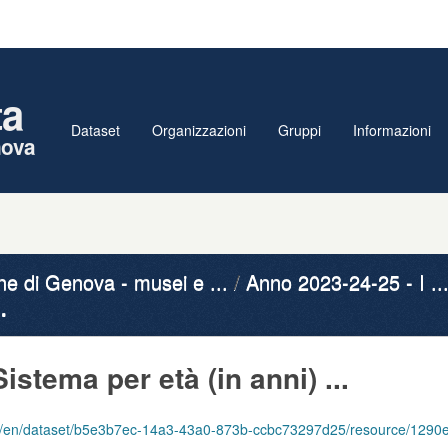
ta
Dataset
Organizzazioni
Gruppi
Informazioni
nova
 di Genova - musei e ...
Anno 2023-24-25 - I ..
.
Sistema per età (in anni) ...
set/b5e3b7ec-14a3-43a0-873b-ccbc73297d25/resource/1290ec69-1ffc-4404-bdb9-52e4501db211/dow