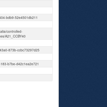
4404-bdb9-52e4501db211
talia/controlled-
nces/A21_CCBY40
43a0-873b-ccbc73297d25
4183-b7be-d42c1ea2e721