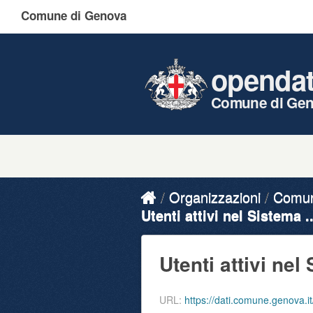
Comune di Genova
openda
Comune di Ge
Organizzazioni
Comune
Utenti attivi nel Sistema ..
Utenti attivi nel 
URL:
https://dati.comune.genova.it/en/data