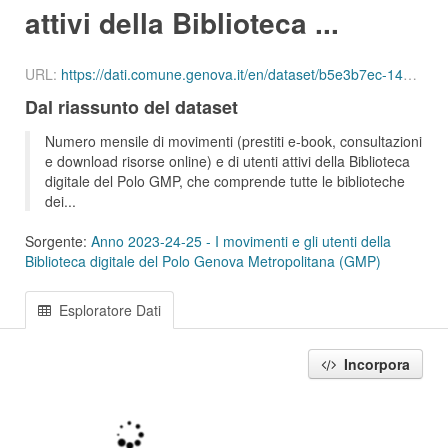
attivi della Biblioteca ...
URL:
https://dati.comune.genova.it/en/dataset/b5e3b7ec-14a3-43a0-873b-ccbc73297d25/resource/20526a01-b163-4936-8f5a-4d5a9dd13efb/download/ute_attivi_digitale_01_202406.csv
Dal riassunto del dataset
Numero mensile di movimenti (prestiti e-book, consultazioni
e download risorse online) e di utenti attivi della Biblioteca
digitale del Polo GMP, che comprende tutte le biblioteche
dei...
Sorgente:
Anno 2023-24-25 - I movimenti e gli utenti della
Biblioteca digitale del Polo Genova Metropolitana (GMP)
Esploratore Dati
Incorpora