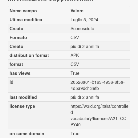
Nome campo
Valore
Ultima modifica
Luglio 5, 2024
Creato
Sconosciuto
Formato
CSV
Creato
più di 2 anni fa
distribution format
APK
format
CSV
has views
True
id
20526a01-b163-4936-8f5a-
4d5a9dd13efb
last modified
più di 2 anni fa
license type
https://w3id.org/italia/controlle
d-
vocabulary/licences/A21_CC
BY40
on same domain
True