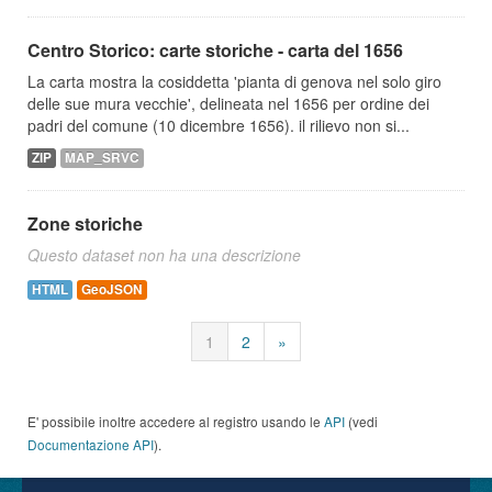
Centro Storico: carte storiche - carta del 1656
La carta mostra la cosiddetta 'pianta di genova nel solo giro
delle sue mura vecchie', delineata nel 1656 per ordine dei
padri del comune (10 dicembre 1656). il rilievo non si...
ZIP
MAP_SRVC
Zone storiche
Questo dataset non ha una descrizione
HTML
GeoJSON
1
2
»
E' possibile inoltre accedere al registro usando le
API
(vedi
Documentazione API
).