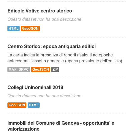
Edicole Votive centro storico
Questo dataset non ha una descrizione
HTML
GeoJSON
Centro Storico: epoca antiquaria edifici
La carta indica la presenza di reperti risalenti ad epoche
antecedenti l'assetto generale (epoca prevalente dell'edificio)
MAP_SRVC
GeoJSON
ZIP
Collegi Uninominali 2018
Questo dataset non ha una descrizione
GeoJSON
HTML
Immobili del Comune di Genova - opportunita' e
valorizzazione