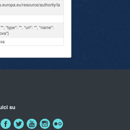
ns.europa.eu/resource/authority/la
 "", "type": "", "uri": "", "name":
ova"}
ova
ici su