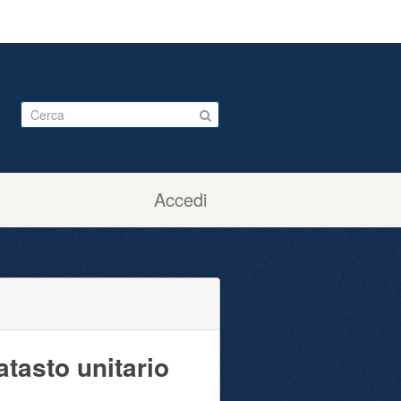
Accedi
atasto unitario