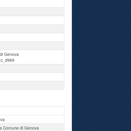
di Genova
:
c_d969
ova
ta Comune di Genova