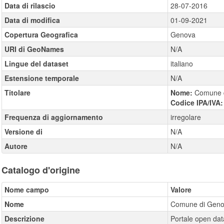
Data di rilascio
28-07-2016
Data di modifica
01-09-2021
Copertura Geografica
Genova
URI di GeoNames
N/A
Lingue del dataset
italiano
Estensione temporale
N/A
Titolare
Nome:
Comune 
Codice IPA/IVA
Frequenza di aggiornamento
irregolare
Versione di
N/A
Autore
N/A
Catalogo d'origine
Nome campo
Valore
Nome
Comune di Gen
Descrizione
Portale open da