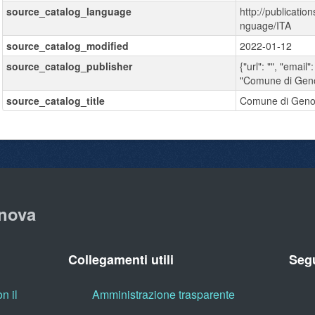
source_catalog_language
http://publicatio
nguage/ITA
source_catalog_modified
2022-01-12
source_catalog_publisher
{"url": "", "email":
"Comune di Gen
source_catalog_title
Comune di Gen
nova
Collegamenti utili
Segu
n il
Amministrazione trasparente