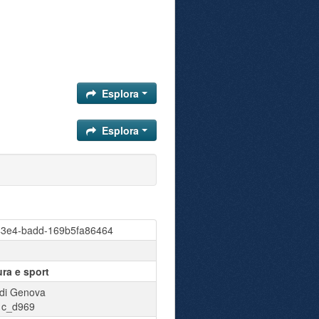
Esplora
Esplora
43e4-badd-169b5fa86464
ura e sport
di Genova
:
c_d969