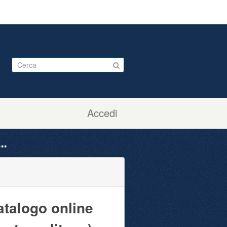
Accedi
..
atalogo online