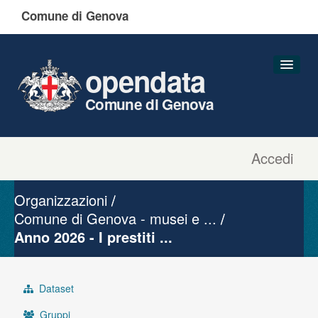
Comune di Genova
opendata
Comune di Genova
Accedi
Dataset
Organizzazioni
Organizzazioni
Gruppi
Comune di Genova - musei e ...
Anno 2026 - I prestiti ...
Informazioni
Dataset
Gruppi