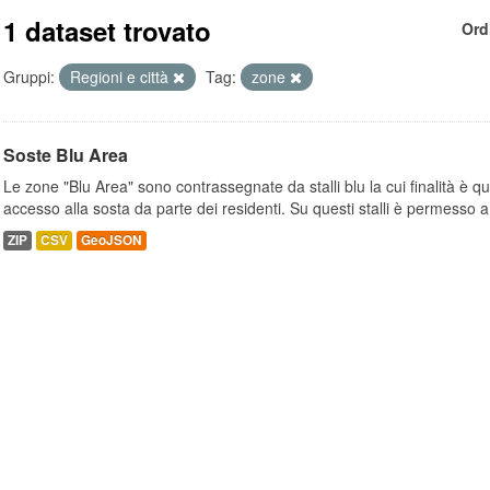
1 dataset trovato
Ord
Gruppi:
Regioni e città
Tag:
zone
Soste Blu Area
Le zone "Blu Area" sono contrassegnate da stalli blu la cui finalità è q
accesso alla sosta da parte dei residenti. Su questi stalli è permesso a.
ZIP
CSV
GeoJSON