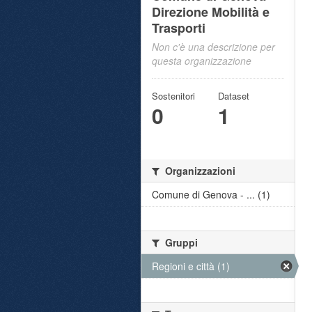
Direzione Mobilità e
Trasporti
Non c'è una descrizione per
questa organizzazione
Sostenitori
Dataset
0
1
Organizzazioni
Comune di Genova - ... (1)
Gruppi
Regioni e città (1)