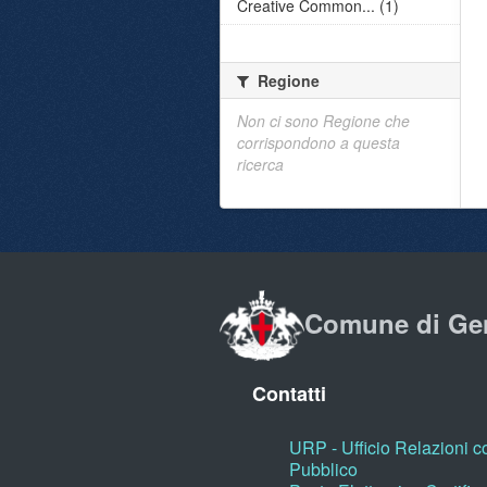
Creative Common... (1)
Regione
Non ci sono Regione che
corrispondono a questa
ricerca
Comune di Ge
Contatti
URP - Ufficio Relazioni co
Pubblico