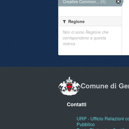
Creative Common... (1)
Regione
Non ci sono Regione che
corrispondono a questa
ricerca
Comune di Ge
Contatti
URP - Ufficio Relazioni co
Pubblico