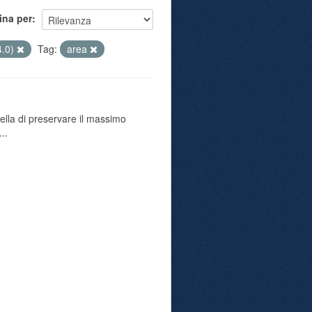
ina per
4.0)
Tag:
area
uella di preservare il massimo
..