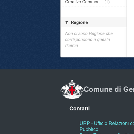
Creative Common... (1)
Regione
Non ci sono Regione che
corrispondono a questa
ricerca
Comune di Ge
Contatti
URP - Ufficio Relazioni co
Pubblico