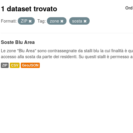
1 dataset trovato
Ord
Formati:
ZIP
Tag:
zone
sosta
Soste Blu Area
Le zone "Blu Area" sono contrassegnate da stalli blu la cui finalità è q
accesso alla sosta da parte dei residenti. Su questi stalli è permesso a.
ZIP
CSV
GeoJSON