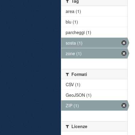
Tag
area (1)
blu (1)
parcheggi (1)
sosta (1)
zone (1)
Formati
CSV (1)
GeoJSON (1)
ZIP (1)
Licenze