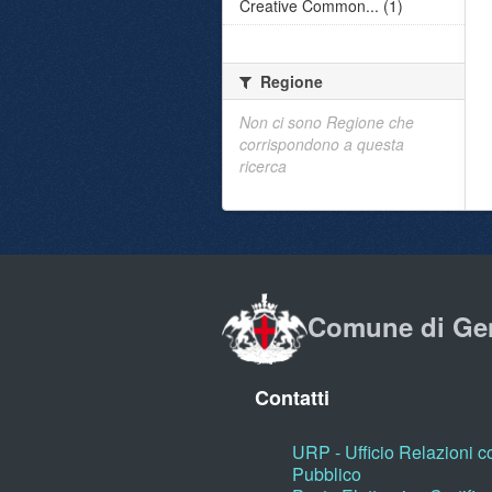
Creative Common... (1)
Regione
Non ci sono Regione che
corrispondono a questa
ricerca
Comune di Ge
Contatti
URP - Ufficio Relazioni co
Pubblico