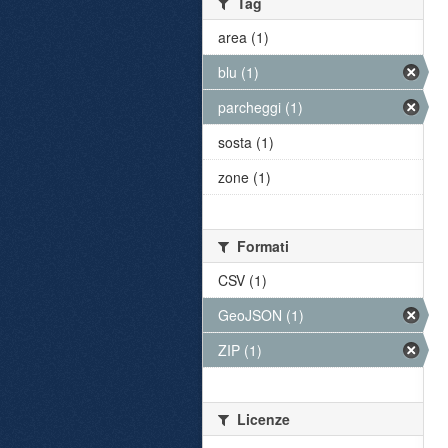
Tag
area (1)
blu (1)
parcheggi (1)
sosta (1)
zone (1)
Formati
CSV (1)
GeoJSON (1)
ZIP (1)
Licenze