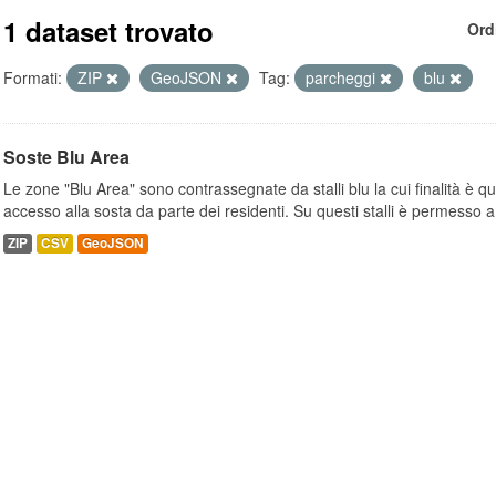
1 dataset trovato
Ord
Formati:
ZIP
GeoJSON
Tag:
parcheggi
blu
Soste Blu Area
Le zone "Blu Area" sono contrassegnate da stalli blu la cui finalità è q
accesso alla sosta da parte dei residenti. Su questi stalli è permesso a.
ZIP
CSV
GeoJSON