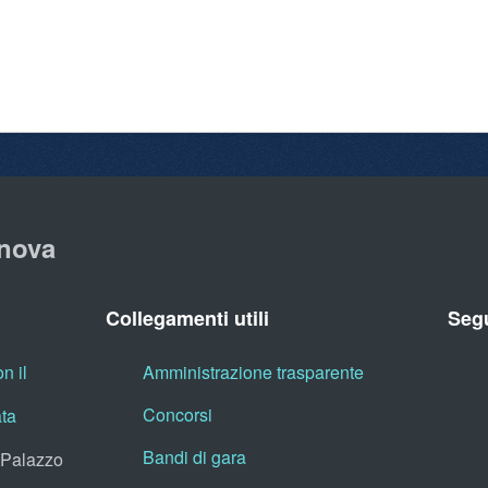
nova
Collegamenti utili
Segu
n il
Amministrazione trasparente
Concorsi
ata
Bandi di gara
, Palazzo