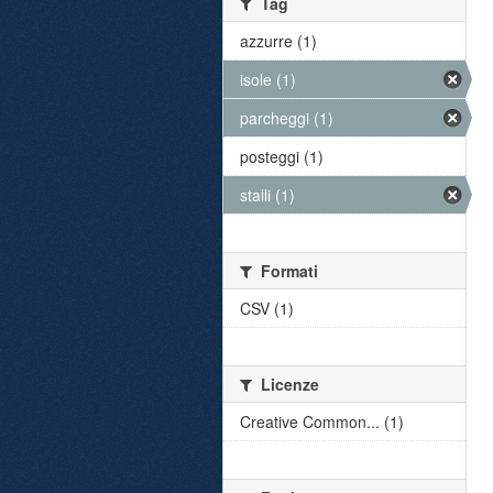
Tag
azzurre (1)
isole (1)
parcheggi (1)
posteggi (1)
stalli (1)
Formati
CSV (1)
Licenze
Creative Common... (1)