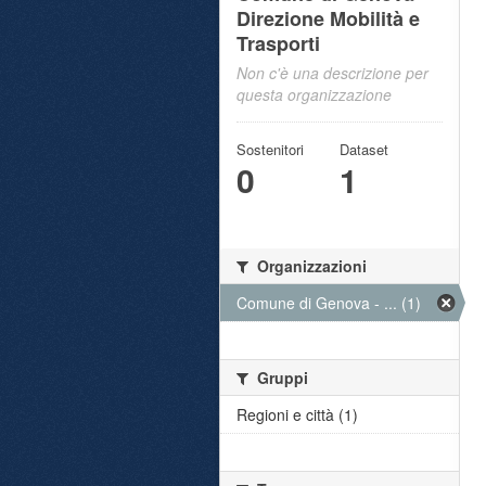
Direzione Mobilità e
Trasporti
Non c'è una descrizione per
questa organizzazione
Sostenitori
Dataset
0
1
Organizzazioni
Comune di Genova - ... (1)
Gruppi
Regioni e città (1)