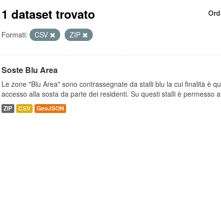
1 dataset trovato
Ord
Formati:
CSV
ZIP
Soste Blu Area
Le zone "Blu Area" sono contrassegnate da stalli blu la cui finalità è q
accesso alla sosta da parte dei residenti. Su questi stalli è permesso a.
ZIP
CSV
GeoJSON