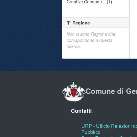
Creative Common... (1)
Regione
Non ci sono Regione che
corrispondono a questa
ricerca
Comune di Ge
Contatti
URP - Ufficio Relazioni co
Pubblico