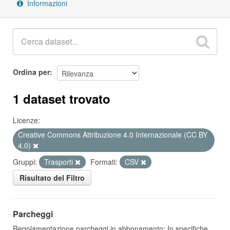
Informazioni
Ordina per
1 dataset trovato
Licenze:
Creative Commons Attribuzione 4.0 Internazionale (CC BY
4.0)
Gruppi:
Trasporti
Formati:
CSV
Risultato del Filtro
Parcheggi
Regolamentazione parcheggi in abbonamento: In specifiche